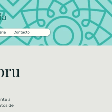
ería
Contacto
bru
ente a
etos de