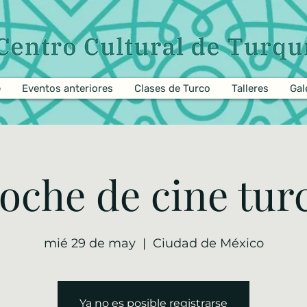
e
Eventos anteriores
Clases de Turco
Talleres
Gal
oche de cine tur
mié 29 de may
  |  
Ciudad de México
Ya no es posible registrarse