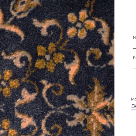
N
E
Mo