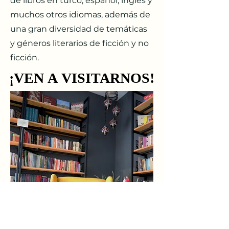
de libros en turco, español, inglés y
muchos otros idiomas, además de
una gran diversidad de temáticas
y géneros literarios de ficción y no
ficción.
¡VEN A VISITARNOS!
¡VEN A VISITARNOS!