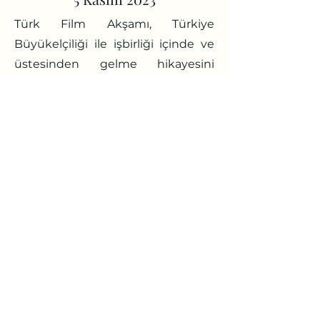
Türk Film Akşamı, Türkiye
Büyükelçiliği ile işbirliği içinde ve
üstesinden gelme hikayesini
bizimle paylaşmak üzere gelen
tanınmış Milletvekili Serkan
Bayram'ın olağanüstü ziyaretiyle
gerçekleşti.