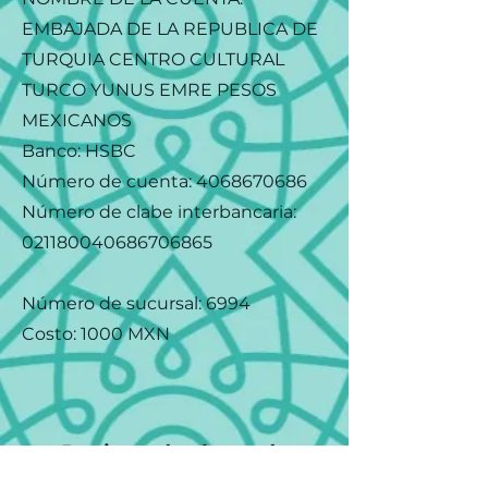
EMBAJADA DE LA REPUBLICA DE
TURQUIA CENTRO CULTURAL
TURCO YUNUS EMRE PESOS
MEXICANOS
Banco: HSBC
Número de cuenta:
4068670686
Número de clabe interbancaria:
021180040686706865
Número de sucursal: 6994
Costo: 1000 MXN
Registro de clases de