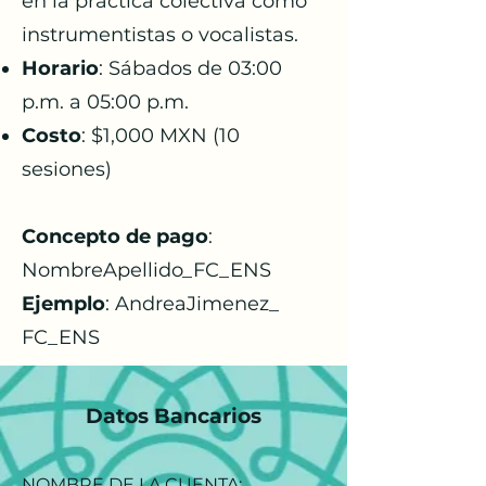
en la práctica colectiva como
instrumentistas o vocalistas.​
Horario
: Sábados de 03:00
p.m. a 05:00 p.m.
Costo
: $1,000 MXN (10
sesiones)
Concepto de pago
:
NombreApellido_FC_ENS ​
Ejemplo
: AndreaJimenez_
FC_ENS
Datos Bancarios
NOMBRE DE LA CUENTA: