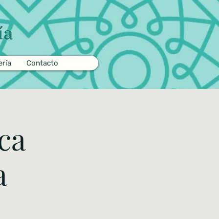
ería
Contacto
ca
a