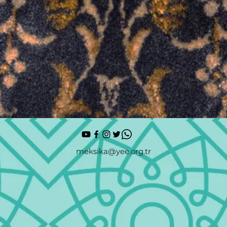
meksika@yee.org.tr