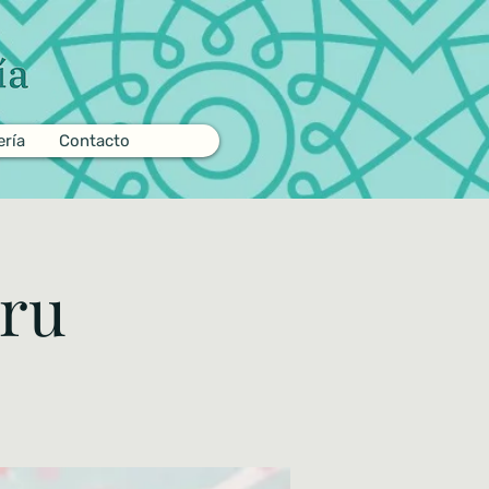
ería
Contacto
bru