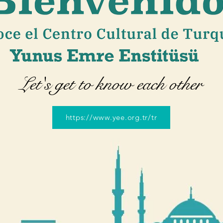
Let's get to know each other
https://www.yee.org.tr/tr