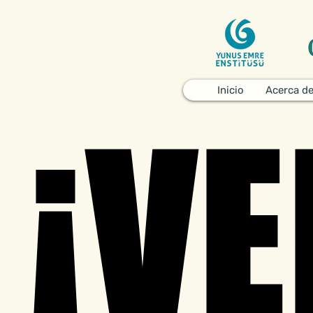
Inicio
Acerca d
¡VE
¡VE