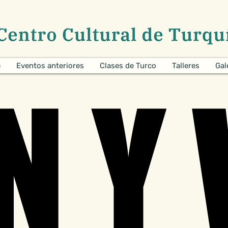
e
Eventos anteriores
Clases de Turco
Talleres
Gal
N Y 
N Y 