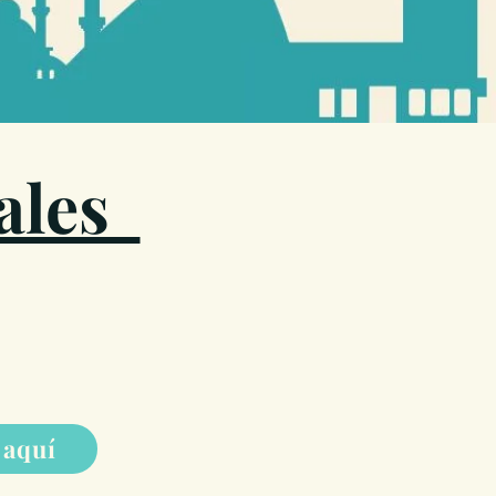
nales
 aquí